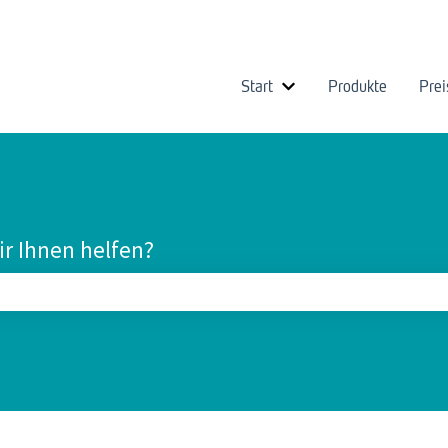
Start
Produkte
Prei
Untermenü für Start an
r Ihnen helfen?
leer ist.