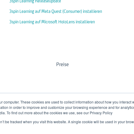
3spin Learning Releaseupdate
3spin Learning auf Meta Quest (Consumer) installieren
3spin Learning auf Microsoft HoloLens installieren
Preise
ur computer. These cookies are used to collect information about how you interact w
tion in order to improve and customize your browsing experience and for analytics
dia. To find out more about the cookies we use, see our Privacy Policy
on’t be tracked when you visit this website. A single cookie will be used in your b