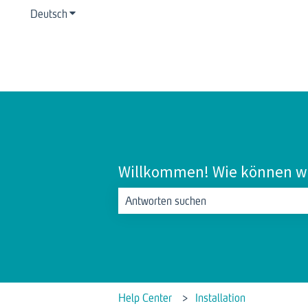
Deutsch
Untermenü für Übersetzungen anzeigen
Willkommen! Wie können wi
Es gibt keine Vorschläge, da das Suchfeld 
Help Center
Installation