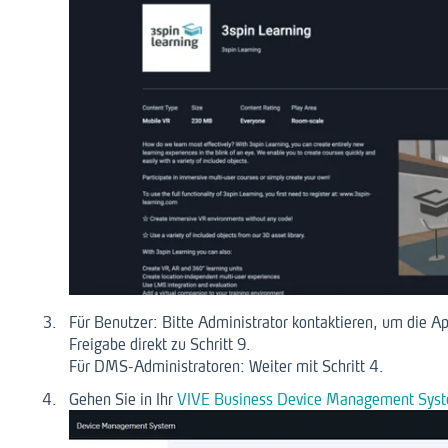
Für Benutzer: Bitte Administrator kontaktieren, um die Ap
Freigabe direkt zu Schritt 9.
Für DMS-Administratoren: Weiter mit Schritt 4.
Gehen Sie in Ihr
VIVE Business Device Management Sys