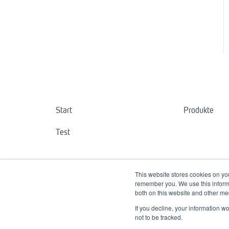
Start
Produkte
Test
This website stores cookies on yo
remember you. We use this informa
both on this website and other me
If you decline, your information w
not to be tracked.
Copyright © 3spin GmbH & Co KG. Alle Rechte vorbehalten.