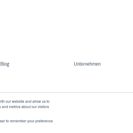
Blog
Unternehmen
ith our website and allow us to
 and metrics about our visitors
rowser to remember your preference
Copyright © 2026, 3spin Learning GmbH & Co. KG